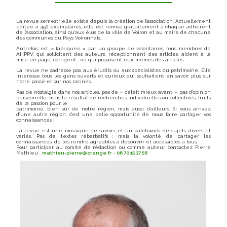
La revue semestrielle existe depuis la création de l’association. Actuellement
éditée à 450 exemplaires, elle est remise gratuitement à chaque adhérent
de l’association, ainsi qu’aux élus de la ville de Voiron et au maire de chacune
des communes du Pays Voironnais.
Autrefois est « fabriquée » par un groupe de volontaires, tous membres de
AHPPV, qui sollicitent des auteurs, réceptionnent des articles, aident à la
mise en page, corrigent... ou qui proposent eux-mêmes des articles.
La revue ne s’adresse pas aux érudits ou aux spécialistes du patrimoine. Elle
intéresse tous les gens ouverts et curieux qui souhaitent en savoir plus sur
notre passé et sur nos racines.
Pas de nostalgie dans nos articles, pas de « c’était mieux avant », pas d’opinion
personnelle, mais le résultat de recherches individuelles ou collectives, fruits
de la passion pour le
patrimoine, bien sûr de notre région, mais aussi d’ailleurs. Si vous arrivez
d’une autre région, c’est une belle opportunité de nous faire partager vos
connaissances !
La revue est une mosaïque de savoirs et un patchwork de sujets divers et
variés. Pas de textes rébarbatifs ; mais la volonté de partager les
connaissances, de les rendre agréables à découvrir et accessibles à tous.
Pour participer au comité de rédaction ou comme auteur, contactez Pierre
Mathieu :
mathieu-pierre@orange.fr
-
06 70 15 37 56