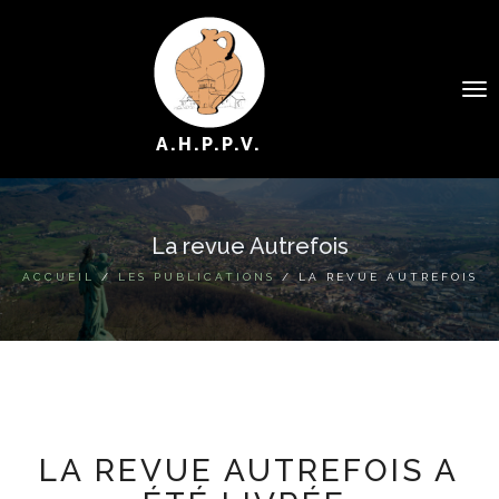
To
na
A.H.P.P.V.
La revue Autrefois
QUI SOMMES NOUS ?
ACCUEIL
/
LES PUBLICATIONS
/ LA REVUE AUTREFOIS
LES PERSONNES
LES ÉVÉNEMENTS
LES PUBLICATIONS
LA REVUE AUTREFOIS A