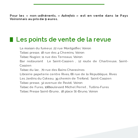
Pour les « non-adhérents
, « Autrefois »
est en vente dans le Pays
Voironnais au prix de 9 euros.
Les points de vente de la revue
La maison du fumeur, 22 rue Montgolfier, Voiron
Tabac presse, 18 rue des 4 Chemins, Voiron
Tabac Nugier, 11 rue des Terreaux, Voiron
Bar restaurant Le Saint-Cassien , 12 route de Chartreuse, Saint-
Cassien
Tabac du lac , 70 rue des Bains Charavines
Librairie papeterie centre Rives, 66 rue de la République, Rives
Les Jardins du Coteau, 39 chemin de Tréfond, Saint-Cassien
Tabac presse, 32 avenue de Paviot, Voiron
Tabac de Fures, 108boulevard Michel Perret , Tullins-Fures
Tabac Presse Saint-Bruno , 18 place St-Bruno, Voiron