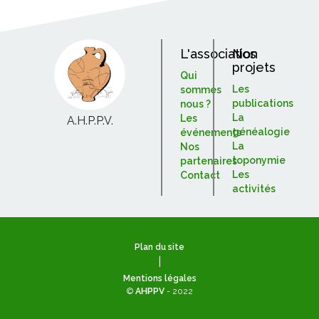
L'association
Nos
projets
Qui
Les
sommes
publications
nous ?
La
Les
A.H.P.P.V.
généalogie
événements
La
Nos
toponymie
partenaires
Les
Contact
activités
Plan du site
|
Mentions légales
©
AHPPV
- 2022