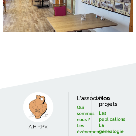
L'association
Nos
projets
Qui
Les
sommes
publications
nous ?
La
Les
A.H.P.P.V.
généalogie
événements