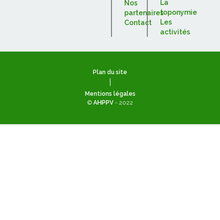
La
Nos
toponymie
partenaires
Les
Contact
activités
Plan du site
|
Mentions légales
©
AHPPV
- 2022