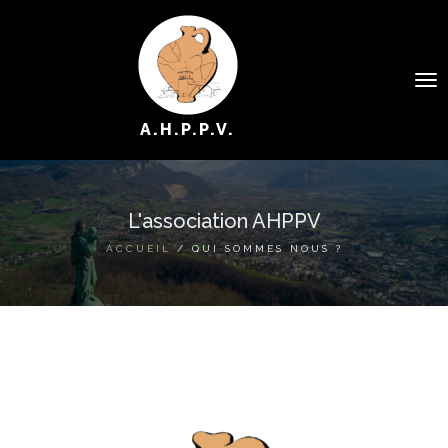
To
na
A.H.P.P.V.
L'association AHPPV
QUI SOMMES NOUS ?
ACCUEIL
/ QUI SOMMES NOUS ?
LES PERSONNES
LES ÉVÉNEMENTS
LES PUBLICATIONS