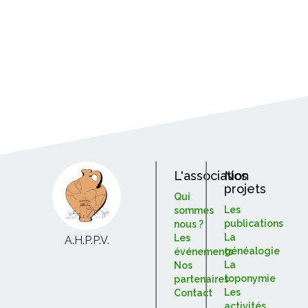
L'association
Nos
projets
Qui
Les
sommes
publications
nous ?
La
Les
A.H.P.P.V.
généalogie
événements
La
Nos
toponymie
partenaires
Les
Contact
activités