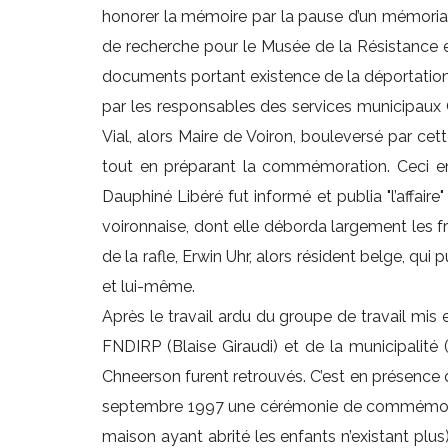
honorer la mémoire par la pause d’un mémorial à
de recherche pour le Musée de la Résistance et 
documents portant existence de la déportation d
par les responsables des services municipaux 
Vial, alors Maire de Voiron, bouleversé par cett
tout en préparant la commémoration. Ceci en 
Dauphiné Libéré fut informé et publia "l’affaire" 
voironnaise, dont elle déborda largement les fr
de la rafle, Erwin Uhr, alors résident belge, q
et lui-même.
Après le travail ardu du groupe de travail mis
FNDIRP (Blaise Giraudi) et de la municipalité 
Chneerson furent retrouvés. C’est en présence de
septembre 1997 une cérémonie de commémoration
maison ayant abrité les enfants n’existant plus