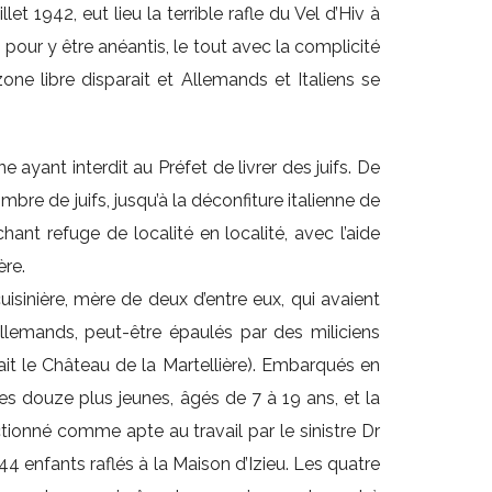
 1942, eut lieu la terrible rafle du Vel d’Hiv à
pour y être anéantis, le tout avec la complicité
one libre disparait et Allemands et Italiens se
 ayant interdit au Préfet de livrer des juifs. De
mbre de juifs, jusqu’à la déconfiture italienne de
hant refuge de localité en localité, avec l’aide
ère.
uisinière, mère de deux d’entre eux, qui avaient
llemands, peut-être épaulés par des miliciens
tait le Château de la Martellière). Embarqués en
les douze plus jeunes, âgés de 7 à 19 ans, et la
ctionné comme apte au travail par le sinistre Dr
4 enfants raflés à la Maison d’Izieu. Les quatre