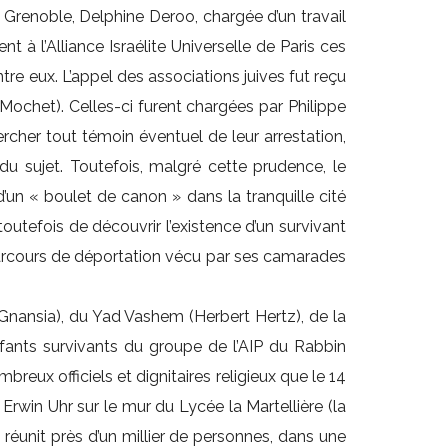
o Grenoble, Delphine Deroo, chargée d’un travail
 à l’Alliance Israélite Universelle de Paris ces
re eux. L’appel des associations juives fut reçu
ochet). Celles-ci furent chargées par Philippe
hercher tout témoin éventuel de leur arrestation,
u sujet. Toutefois, malgré cette prudence, le
et d’un « boulet de canon » dans la tranquille cité
outefois de découvrir l’existence d’un survivant
u parcours de déportation vécu par ses camarades
 Gnansia), du Yad Vashem (Herbert Hertz), de la
enfants survivants du groupe de l’AIP du Rabbin
reux officiels et dignitaires religieux que le 14
win Uhr sur le mur du Lycée la Martellière (la
 réunit près d’un millier de personnes, dans une