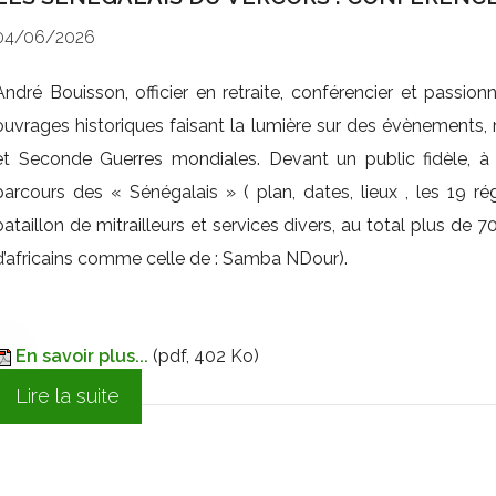
04/06/2026
André Bouisson, officier en retraite, conférencier et passionné 
ouvrages historiques faisant la lumière sur des évènements
et Seconde Guerres mondiales. Devant un public fidèle, à
parcours des « Sénégalais » ( plan, dates, lieux , les 19 régim
bataillon de mitrailleurs et services divers, au total plus de 
d’africains comme celle de : Samba NDour).
En savoir plus...
(pdf, 402 Ko)
Lire la suite