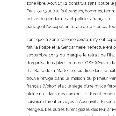
zone libre. Août 1942 constitua sans doute le p
Paris, où 13000 juifs étrangers, hommes, femmes
active de gendarmes et policiers français et d
partagent l’occupation totale de la France. Toute
Tant que la zone italienne exista, il n’y eut ce
fait, la Police et la Gendarmerie n’effectuèrent 
septembre 1943 qui marque le retrait de l’Itali
d’organisations juives comme l’OSE (Œuvre du Se
La Rafle de la Martellière eut lieu dans la nui
trouvé refuge dans la maison du primeur Perr
français (Voiron était le siège d’une milice fé
pleine nuit dans des camions, ils furent condui
cuisinière furent envoyés à Auschwitz-Birkenau 
Mengele. Les autres furent gazés dès leur arriv