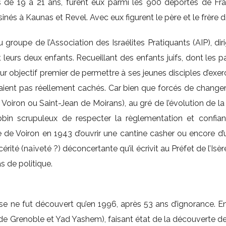
s de 19 à 21 ans, furent eux parmi les 900 déportés de Fr
sinés à Kaunas et Revel. Avec eux figurent le père et le frère 
du groupe de l’Association des Israélites Pratiquants (AIP),
eurs deux enfants. Recueillant des enfants juifs, dont les p
objectif premier de permettre à ses jeunes disciples d’exercer 
n’étaient pas réellement cachés. Car bien que forcés de changer
 Voiron ou Saint-Jean de Moirans), au gré de l’évolution de la 
bin scrupuleux de respecter la règlementation et confiant 
de Voiron en 1943 d’ouvrir une cantine casher ou encore d’ut
rité (naïveté ?) déconcertante qu’il écrivit au Préfet de l’Is
as de politique.
e ne fut découvert qu’en 1996, après 53 ans d’ignorance. En e
 de Grenoble et Yad Yashem), faisant état de la découverte de 