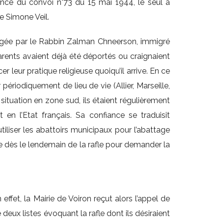
ance du convoi n°73 du 15 mai 1944, le seul à
de Simone Veil.
 dirigée par le Rabbin Zalman Chneerson, immigré
arents avaient déjà été déportés ou craignaient
leur pratique religieuse quoiqu’il arrive. En ce
 périodiquement de lieu de vie (Allier, Marseille,
situation en zone sud, ils étaient régulièrement
en l’Etat français. Sa confiance se traduisit
iliser les abattoirs municipaux pour l’abattage
ère dès le lendemain de la rafle pour demander la
ffet, la Mairie de Voiron reçut alors l’appel de
deux listes évoquant la rafle dont ils désiraient