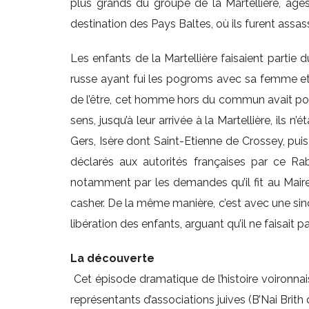
plus grands du groupe de la Martellière, âgé
destination des Pays Baltes, où ils furent assas
Les enfants de la Martellière faisaient partie 
russe ayant fui les pogroms avec sa femme et l
de l’être, cet homme hors du commun avait pour 
sens, jusqu’à leur arrivée à la Martellière, ils 
Gers, Isère dont Saint-Etienne de Crossey, puis
déclarés aux autorités françaises par ce Rab
notamment par les demandes qu’il fit au Maire 
casher. De la même manière, c’est avec une sincé
libération des enfants, arguant qu’il ne faisait p
La découverte
Cet épisode dramatique de l’histoire voironnais
représentants d’associations juives (B’Nai Brith