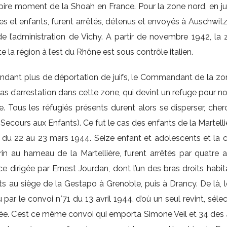
ire moment de la Shoah en France. Pour la zone nord, en juillet
 et enfants, furent arrêtés, détenus et envoyés à Auschwitz 
e l’administration de Vichy. A partir de novembre 1942, la z
 la région à l’est du Rhône est sous contrôle italien.
pendant plus de déportation de juifs, le Commandant de la zone
pas d’arrestation dans cette zone, qui devint un refuge pour no
e. Tous les réfugiés présents durent alors se disperser, cherc
cours aux Enfants). Ce fut le cas des enfants de la Martelli
t du 22 au 23 mars 1944. Seize enfant et adolescents et la c
in au hameau de la Martellière, furent arrêtés par quatre a
roce dirigée par Ernest Jourdan, dont l’un des bras droits habi
ts au siège de la Gestapo à Grenoble, puis à Drancy. De là, 
par le convoi n°71 du 13 avril 1944, d’où un seul revint, séle
ée. C’est ce même convoi qui emporta Simone Veil et 34 des 4